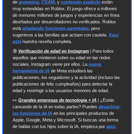
de 
grooming
, 
CSAM
, y 
contenido explícito
 están 
muy extendidas en Roblox. El juego ofrece a millones 
de menores millones de juegos y experiencias en línea 
diseñados por desarrolladores no verificados. Roblox 
está 
añadiendo funciones parentales
, pero 
sugerimos a las familias que actúen con cautela. 
Aquí 
está
 nuestra reseña completa.
🔞
Verificación de edad en Instagram
 | Para todos 
aquellos que mintieron sobre su edad en las redes 
sociales, Instagram viene por ellos. La 
nueva 
herramienta de IA
 de Meta estudiará las 
publicaciones, los seguidores y la actividad (incluso las 
publicaciones de feliz cumpleaños) para detectar la 
edad y restringir a los usuarios menores de edad.
👀
Grandes empresas de tecnología + IA
 | ¿Estás 
cansando de la IA en todas partes? Puedes 
desactivar 
las funciones de IA
 en los principales productos de 
Apple, Google, Meta y Microsoft. Si buscas una forma 
de hablar con tus hijos sobre la IA, empieza por 
aquí
.